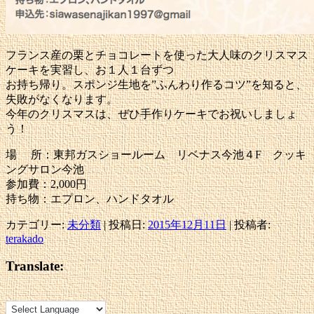
フランス産の栗とチョコレートを使った大人味のクリスマス
ケーキを実習し、お１人１台ずつ
お持ち帰り。スポンジ生地を”ふんわり作るコツ”を知ると、
失敗がなくなります。
今年のクリスマスは、ぜひ手作りケーキでお祝いしましょ
う！
場 所：東邦ガスショールーム リベナス今池４F クッキ
ングサロン今池
参加費：2,000円
持ち物：エプロン、ハンドタオル
カテゴリー:
未分類
| 投稿日:
2015年12月11日
|
投稿者:
terakado
Translate: